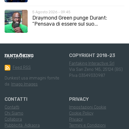
5 Agosto 2026 - 09:45
Draymond Green punge Durant:
“Pensava di essere sul suo...
COPYRIGHT 2018-23
Fantaking Interactive Srl
Feed RSS
Via San Zeno 145, 25124 (BS)
P.Iva 03549330987
Dunkest usa immagini fornite
da:
Imago Images
CONTATTI
PRIVACY
Contatti
Impostazioni Cookie
Chi Siamo
Cookie Policy
Collabora
Privacy
Pubblicità: Adkaora
Termini e Condizioni