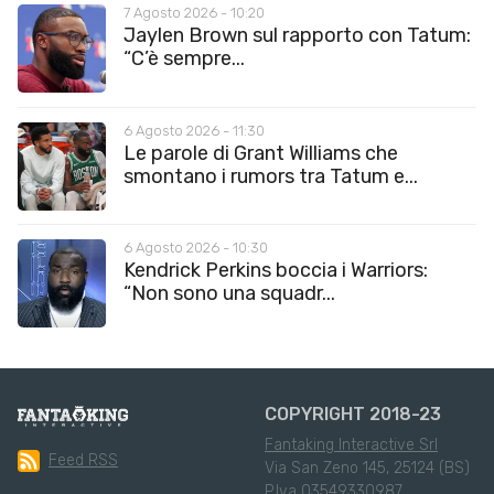
7 Agosto 2026 - 10:20
Jaylen Brown sul rapporto con Tatum:
“C’è sempre...
6 Agosto 2026 - 11:30
Le parole di Grant Williams che
smontano i rumors tra Tatum e...
6 Agosto 2026 - 10:30
Kendrick Perkins boccia i Warriors:
“Non sono una squadr...
COPYRIGHT 2018-23
Fantaking Interactive Srl
Feed RSS
Via San Zeno 145, 25124 (BS)
P.Iva 03549330987