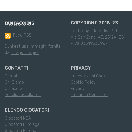
COPYRIGHT 2018-23
Fantaking Interactive Srl
Feed RSS
Via San Zeno 145, 25124 (BS)
P.Iva 03549330987
Dunkest usa immagini fornite
da:
Imago Images
CONTATTI
PRIVACY
Contatti
Impostazioni Cookie
Chi Siamo
Cookie Policy
Collabora
Privacy
Pubblicità: Adkaora
Termini e Condizioni
ELENCO GIOCATORI
Giocatori NBA
Giocatori Eurolega
Giocatori Eurocup