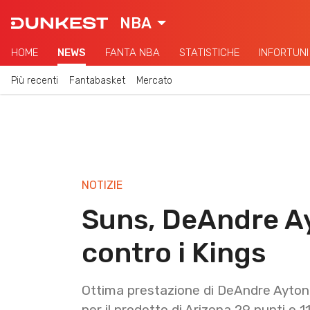
NBA
HOME
NEWS
FANTA NBA
STATISTICHE
INFORTUNI
Più recenti
Fantabasket
Mercato
NOTIZIE
Suns, DeAndre A
contro i Kings
Ottima prestazione di DeAndre Ayton 
per il prodotto di Arizona 29 punti e 11