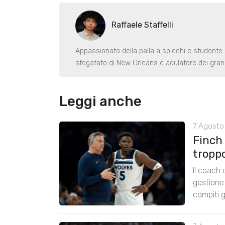
Raffaele Staffelli
Appassionato della palla a spicchi e studente
sfegatato di New Orleans e adulatore dei gran
Leggi anche
7 Agosto 
Finch
tropp
Il coach
gestione 
compiti g