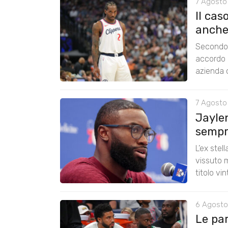
7 Agosto
Il cas
anche
Secondo 
accordo 
azienda c
7 Agosto
Jayle
sempre
L’ex stel
vissuto m
titolo vi
6 Agosto
Le pa