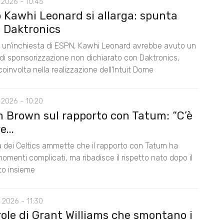
 2026 - 10:45
o Kawhi Leonard si allarga: spunta
 Daktronics
un’inchiesta di ESPN, Kawhi Leonard avrebbe avuto un
di sponsorizzazione non dichiarato con Daktronics,
oinvolta nella realizzazione dell’Intuit Dome
 2026 - 10:20
n Brown sul rapporto con Tatum: “C’è
...
la dei Celtics ammette che il rapporto con Tatum ha
omenti complicati, ma ribadisce il rispetto nato dopo il
nto insieme
 2026 - 11:30
role di Grant Williams che smontano i