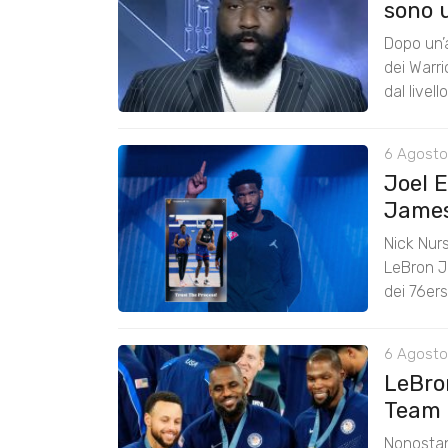
sono u
Dopo un’a
dei Warr
dal livel
6 Agosto
Joel 
James:
Nick Nurs
LeBron J
dei 76er
6 Agosto
LeBro
Team 
Nonostan