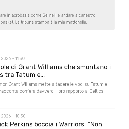
rare in acrobazia come Belinelli e andare a canestro
basket. La tribuna stampa è la mia mattonella.
 2026 - 11:30
role di Grant Williams che smontano i
 tra Tatum e...
mor: Grant Williams mette a tacere le voci su Tatum e
acconta com’era davvero il loro rapporto ai Celtics
 2026 - 10:30
ck Perkins boccia i Warriors: “Non