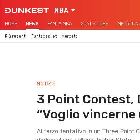
NBA
HOME
NEWS
FANTA NBA
STATISTICHE
INFORTUNI
Più recenti
Fantabasket
Mercato
NOTIZIE
3 Point Contest, 
“Voglio vincerne 
Al terzo tentativo in un Three Point C
dedica al suo college, Weber State