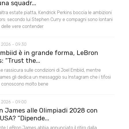
na squadr...
ltra estate piatta, Kendrick Perkins boccia le ambizioni
iors: secondo lui Stephen Curry e compagni sono lontani
lo delle vere contender
 2026 - 09:30
Embiid è in grande forma, LeBron
 “Trust the...
e rassicura sulle condizioni di Joel Embiid, mentre
ames gli dedica un messaggio su Instagram che i tifosi
s conoscono molto bene
 2026 - 09:00
n James alle Olimpiadi 2028 con
USA? “Dipende...
te LeBron James abbia annunciato il ritiro dalla