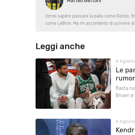
Matteo Bettoni
Vorrei sapere passare la palla come Rondo, ti
come LeBron. Ma mi accontento di scrivere di 
Leggi anche
6 Agosto
Le pa
rumors
Basta ru
Brown e r
6 Agosto
Kendri