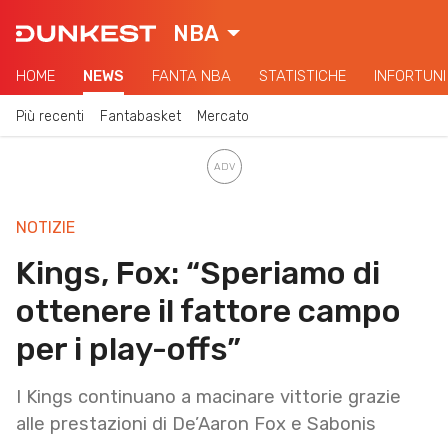
NBA
HOME
NEWS
FANTA NBA
STATISTICHE
INFORTUNI
Più recenti
Fantabasket
Mercato
NOTIZIE
Kings, Fox: “Speriamo di
ottenere il fattore campo
per i play-offs”
I Kings continuano a macinare vittorie grazie
alle prestazioni di De’Aaron Fox e Sabonis