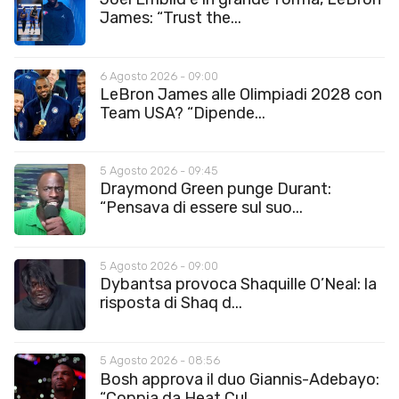
James: “Trust the...
6 Agosto 2026 - 09:00
LeBron James alle Olimpiadi 2028 con
Team USA? “Dipende...
5 Agosto 2026 - 09:45
Draymond Green punge Durant:
“Pensava di essere sul suo...
5 Agosto 2026 - 09:00
Dybantsa provoca Shaquille O’Neal: la
risposta di Shaq d...
5 Agosto 2026 - 08:56
Bosh approva il duo Giannis-Adebayo:
“Coppia da Heat Cul...