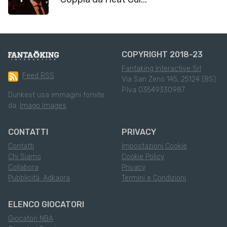
COPYRIGHT 2018-23
Fantaking Interactive Srl
Feed RSS
Via San Zeno 145, 25124 (BS)
P.Iva 03549330987
Dunkest usa immagini fornite
da:
Imago Images
CONTATTI
PRIVACY
Contatti
Impostazioni Cookie
Chi Siamo
Cookie Policy
Collabora
Privacy
Pubblicità: Adkaora
Termini e Condizioni
ELENCO GIOCATORI
Giocatori NBA