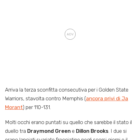
Arriva la terza sconfitta consecutiva per i Golden State
Warriors, stavolta contro Memphis (
ancora privi di Ja
Morant
) per 110-131.
Molti occhi erano puntati su quello che sarebbe il stato il
duello tra
Draymond Green
e
Dillon Brooks
. I due si
erano lanciati svariate frecciatine negli scorsi giorni e il