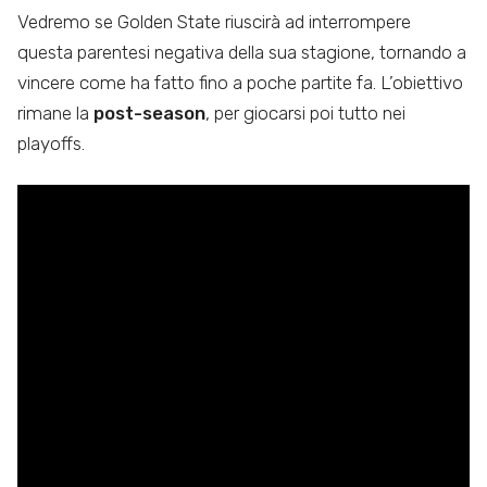
Vedremo se Golden State riuscirà ad interrompere
questa parentesi negativa della sua stagione, tornando a
vincere come ha fatto fino a poche partite fa. L’obiettivo
rimane la
post-season
, per giocarsi poi tutto nei
playoffs.