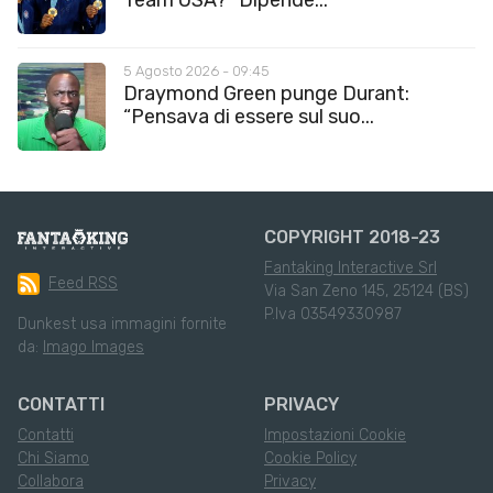
5 Agosto 2026 - 09:45
Draymond Green punge Durant:
“Pensava di essere sul suo...
COPYRIGHT 2018-23
Fantaking Interactive Srl
Feed RSS
Via San Zeno 145, 25124 (BS)
P.Iva 03549330987
Dunkest usa immagini fornite
da:
Imago Images
CONTATTI
PRIVACY
Contatti
Impostazioni Cookie
Chi Siamo
Cookie Policy
Collabora
Privacy