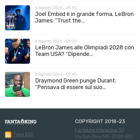
6 Agosto 2026 - 09:30
Joel Embiid è in grande forma, LeBron
James: “Trust the...
6 Agosto 2026 - 09:00
LeBron James alle Olimpiadi 2028 con
Team USA? “Dipende...
5 Agosto 2026 - 09:45
Draymond Green punge Durant:
“Pensava di essere sul suo...
COPYRIGHT 2018-23
Fantaking Interactive Srl
Feed RSS
Via San Zeno 145, 25124 (BS)