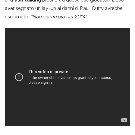
aver segnato un lay-up ai danni di Paul, Curry avrebbe
esclamato:
“Non siamo più nel 2014”
.