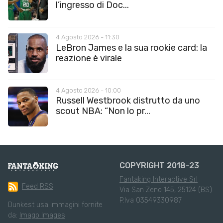
l’ingresso di Doc...
4 Agosto 2026 - 11:30
LeBron James e la sua rookie card: la
reazione è virale
4 Agosto 2026 - 10:00
Russell Westbrook distrutto da uno
scout NBA: “Non lo pr...
COPYRIGHT 2018-23
Fantaking Interactive Srl
Feed RSS
Via San Zeno 145, 25124 (BS)
P.Iva 03549330987
Dunkest usa immagini fornite
da:
Imago Images