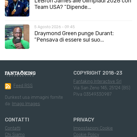
LeBron James alle Olimpiadi 2028 con
Team USA? “Dipende...
5 Agosto 2026 - 09:45
Draymond Green punge Durant:
“Pensava di essere sul suo...
COPYRIGHT 2018-23
Fantaking Interactive Srl
Feed RSS
Via San Zeno 145, 25124 (BS)
P.Iva 03549330987
Dunkest usa immagini fornite
da:
Imago Images
CONTATTI
PRIVACY
Contatti
Impostazioni Cookie
Chi Siamo
Cookie Policy