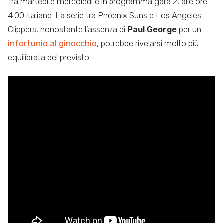
Tra martedì e mercoledì è in programma gara 2, alle ore
4:00 italiane. La serie tra Phoenix Suns e Los Angeles
Clippers, nonostante l’assenza di
Paul George
per un
infortunio al ginocchio
, potrebbe rivelarsi molto più
equilibrata del previsto.