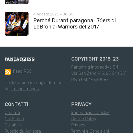
4 Agosto 2026 - 08:55
Perché Durant paragona i 76ers di
LeBron ai Warriors del 2017
COPYRIGHT 2018-23
Fantaking Interactive Srl
Feed RSS
Via San Zeno 145, 25124 (BS)
P.Iva 03549330987
Dunkest usa immagini fornite
da:
Imago Images
CONTATTI
PRIVACY
Contatti
Impostazioni Cookie
Chi Siamo
Cookie Policy
Collabora
Privacy
Pubblicità: Adkaora
Termini e Condizioni