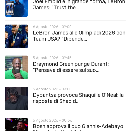
Joel Embiid è in grande forma, LeBron
James: “Trust the...
6 Agosto 2026 - 09:00
LeBron James alle Olimpiadi 2028 con
Team USA? “Dipende...
5 Agosto 2026 - 09:45
Draymond Green punge Durant:
“Pensava di essere sul suo...
5 Agosto 2026 - 09:00
Dybantsa provoca Shaquille O’Neal: la
risposta di Shaq d...
5 Agosto 2026 - 08:56
Bosh approva il duo Giannis-Adebayo: