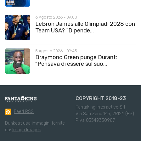
6 Agosto 2026 - 09:00
LeBron James alle Olimpiadi 2028 con
Team USA? “Dipende...
5 Agosto 2026 - 09:45
Draymond Green punge Durant:
“Pensava di essere sul suo...
COPYRIGHT 2018-23
Fantaking Interactive Srl
Feed RSS
Via San Zeno 145, 25124 (BS)
P.Iva 03549330987
Dunkest usa immagini fornite
da:
Imago Images