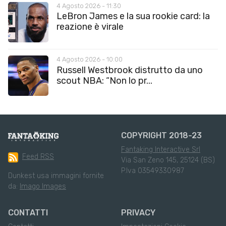
4 Agosto 2026 - 11:30
LeBron James e la sua rookie card: la
reazione è virale
4 Agosto 2026 - 10:00
Russell Westbrook distrutto da uno
scout NBA: “Non lo pr...
COPYRIGHT 2018-23
Fantaking Interactive Srl
Feed RSS
Via San Zeno 145, 25124 (BS)
P.Iva 03549330987
Dunkest usa immagini fornite
da:
Imago Images
CONTATTI
PRIVACY