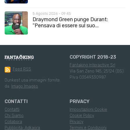
5 Agosto 2026 - 09:45
Draymond Green punge Durant:
“Pensava di essere sul suo...
COPYRIGHT 2018-23
Fantaking Interactive Srl
Feed RSS
Via San Zeno 145, 25124 (BS)
P.Iva 03549330987
Dunkest usa immagini fornite
da:
Imago Images
CONTATTI
PRIVACY
Contatti
Impostazioni Cookie
Chi Siamo
Cookie Policy
Collabora
Privacy
Pubblicità: Adkaora
Termini e Condizioni