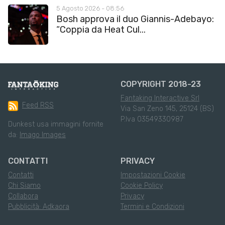
5 Agosto 2026 - 08:56
Bosh approva il duo Giannis-Adebayo:
“Coppia da Heat Cul...
COPYRIGHT 2018-23
Fantaking Interactive Srl
Feed RSS
Via San Zeno 145, 25124 (BS)
P.Iva 03549330987
Dunkest usa immagini fornite
da:
Imago Images
CONTATTI
PRIVACY
Contatti
Impostazioni Cookie
Chi Siamo
Cookie Policy
Collabora
Privacy
Pubblicità: Adkaora
Termini e Condizioni