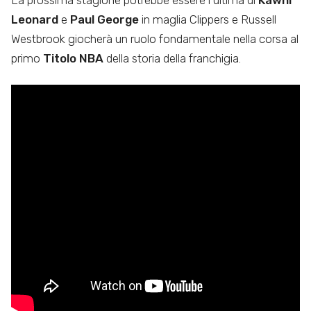
La prossima stagione potrebbe essere l’ultima di
Kawhi
Leonard
e
Paul George
in maglia Clippers e Russell
Westbrook giocherà un ruolo fondamentale nella corsa al
primo
Titolo NBA
della storia della franchigia.