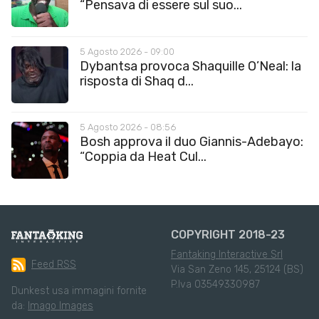
“Pensava di essere sul suo...
5 Agosto 2026 - 09:00
Dybantsa provoca Shaquille O’Neal: la
risposta di Shaq d...
5 Agosto 2026 - 08:56
Bosh approva il duo Giannis-Adebayo:
“Coppia da Heat Cul...
COPYRIGHT 2018-23
Fantaking Interactive Srl
Feed RSS
Via San Zeno 145, 25124 (BS)
P.Iva 03549330987
Dunkest usa immagini fornite
da:
Imago Images