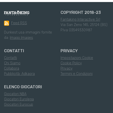
COPYRIGHT 2018-23
Fantaking Interactive Srl
Feed RSS
Via San Zeno 145, 25124 (BS)
P.Iva 03549330987
Dunkest usa immagini fornite
da:
Imago Images
CONTATTI
PRIVACY
Contatti
Impostazioni Cookie
Chi Siamo
Cookie Policy
Collabora
Privacy
Pubblicità: Adkaora
Termini e Condizioni
ELENCO GIOCATORI
Giocatori NBA
Giocatori Eurolega
Giocatori Eurocup