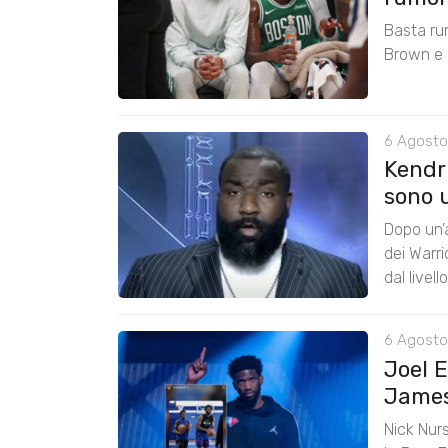
Basta ru
Brown e r
6 Agosto
Kendri
sono u
Dopo un’a
dei Warr
dal livel
6 Agosto
Joel 
James:
Nick Nurs