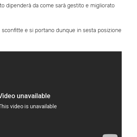
to dipenderà da come sarà gestito e migliorato
6 sconfitte e si portano dunque in sesta posizione