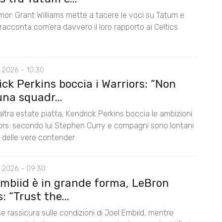
mor: Grant Williams mette a tacere le voci su Tatum e
acconta com’era davvero il loro rapporto ai Celtics
 2026 - 10:30
ck Perkins boccia i Warriors: “Non
na squadr...
ltra estate piatta, Kendrick Perkins boccia le ambizioni
iors: secondo lui Stephen Curry e compagni sono lontani
lo delle vere contender
 2026 - 09:30
Embiid è in grande forma, LeBron
 “Trust the...
e rassicura sulle condizioni di Joel Embiid, mentre