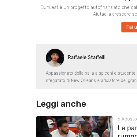
Dunkest è un progetto autofinanziato che dal 
Aiutaci a crescere s
Fai 
Raffaele Staffelli
Appassionato della palla a spicchi e studente
sfegatato di New Orleans e adulatore dei gran
Leggi anche
6 Agosto
Le pa
rumors