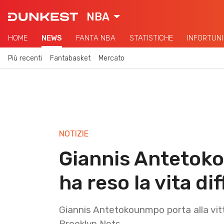
NBA
HOME
NEWS
FANTA NBA
STATISTICHE
INFORTUNI
Più recenti
Fantabasket
Mercato
NOTIZIE
Giannis Antetoko
ha reso la vita dif
Giannis Antetokounmpo porta alla vitto
Brooklyn Nets