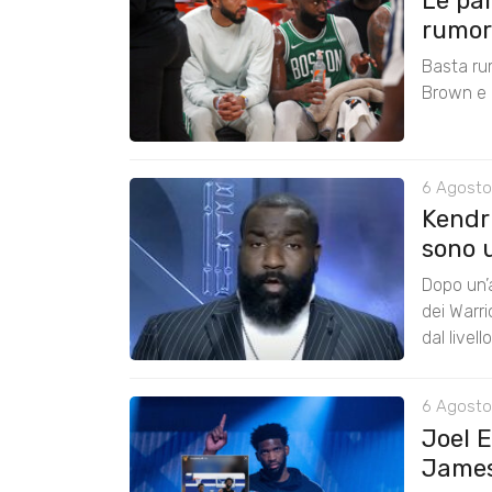
Le pa
rumors
Basta ru
Brown e r
6 Agosto
Kendri
sono u
Dopo un’a
dei Warr
dal livel
6 Agosto
Joel 
James: