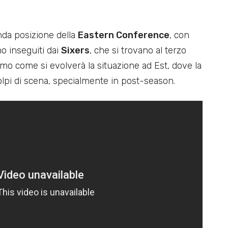
nda posizione della
Eastern Conference
, con
no inseguiti dai
Sixers
, che si trovano al terzo
mo come si evolverà la situazione ad Est, dove la
olpi di scena, specialmente in post-season.