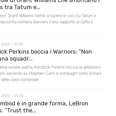
role di Grant Williams che smontano i
 tra Tatum e...
mor: Grant Williams mette a tacere le voci su Tatum e
acconta com’era davvero il loro rapporto ai Celtics
 2026 - 10:30
ck Perkins boccia i Warriors: “Non
na squadr...
ltra estate piatta, Kendrick Perkins boccia le ambizioni
iors: secondo lui Stephen Curry e compagni sono lontani
lo delle vere contender
 2026 - 09:30
Embiid è in grande forma, LeBron
 “Trust the...