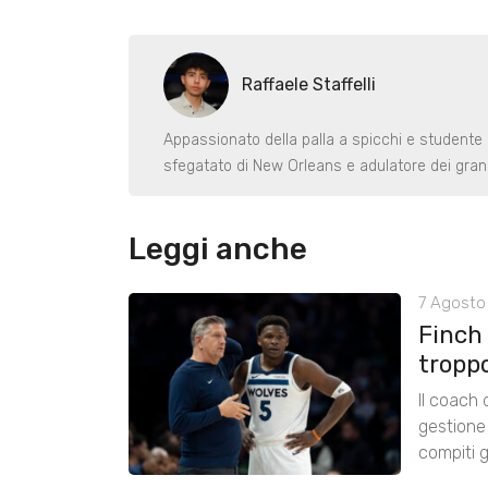
Raffaele Staffelli
Appassionato della palla a spicchi e studente
sfegatato di New Orleans e adulatore dei gran
Leggi anche
7 Agosto 
Finch
tropp
Il coach
gestione 
compiti g