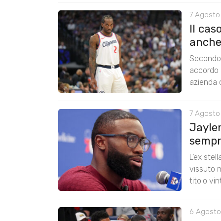
7 Agosto
Il cas
anche
Secondo 
accordo 
azienda c
7 Agosto
Jayle
sempre
L’ex stel
vissuto m
titolo vi
6 Agosto