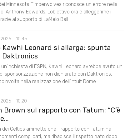
 dei Minnesota Timberwolves riconosce un errore nella
di Anthony Edwards. L’obiettivo ora è alleggerirne i
razie al supporto di LaMelo Ball
 2026 - 10:45
o Kawhi Leonard si allarga: spunta
 Daktronics
un’inchiesta di ESPN, Kawhi Leonard avrebbe avuto un
di sponsorizzazione non dichiarato con Daktronics,
oinvolta nella realizzazione dell’Intuit Dome
 2026 - 10:20
n Brown sul rapporto con Tatum: “C’è
...
la dei Celtics ammette che il rapporto con Tatum ha
omenti complicati, ma ribadisce il rispetto nato dopo il