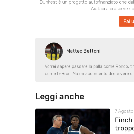
Dunkest è un progetto autofinanziato che dal 
Aiutaci a crescere s
Fai 
Matteo Bettoni
Vorrei sapere passare la palla come Rondo, ti
come LeBron. Ma mi accontento di scrivere di 
Leggi anche
7 Agosto 
Finch
tropp