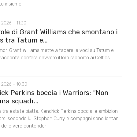
nto insieme
 2026 - 11:30
role di Grant Williams che smontano i
 tra Tatum e...
mor: Grant Williams mette a tacere le voci su Tatum e
acconta com’era davvero il loro rapporto ai Celtics
 2026 - 10:30
ck Perkins boccia i Warriors: “Non
na squadr...
ltra estate piatta, Kendrick Perkins boccia le ambizioni
iors: secondo lui Stephen Curry e compagni sono lontani
lo delle vere contender