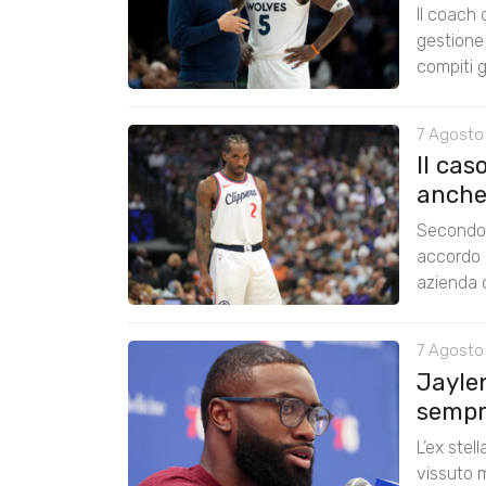
Il coach
gestione 
compiti g
7 Agosto
Il cas
anche
Secondo 
accordo 
azienda c
7 Agosto
Jayle
sempre
L’ex stel
vissuto m