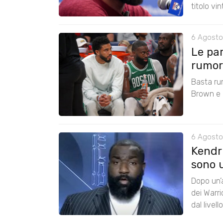
titolo vi
6 Agosto
Le pa
rumors
Basta ru
Brown e r
6 Agosto
Kendri
sono u
Dopo un’a
dei Warr
dal livel