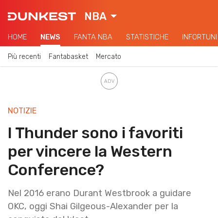
NBA
HOME
NEWS
FANTA NBA
STATISTICHE
INFORTUNI
Più recenti
Fantabasket
Mercato
NOTIZIE
I Thunder sono i favoriti
per vincere la Western
Conference?
Nel 2016 erano Durant Westbrook a guidare
OKC, oggi Shai Gilgeous-Alexander per la