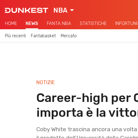
NBA
HOME
NEWS
FANTA NBA
STATISTICHE
INFORTUNI
Più recenti
Fantabasket
Mercato
NOTIZIE
Career-high per 
importa è la vitto
Coby White trascina ancora una volta i 
il prodotto dell’Università della Carol