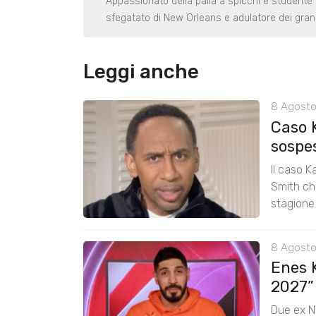
Appassionato della palla a spicchi e studente
sfegatato di New Orleans e adulatore dei gran
Leggi anche
8 Agosto
Caso 
sospe
Il caso K
Smith chi
stagione
8 Agosto
Enes K
2027”
Due ex N