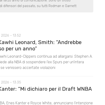
 al terzo anno di comunicazione. Sono un tifoso
di difensori del passato, su tutti Rodman e Garnett
 2026 - 13:52
Kawhi Leonard, Smith: “Andrebbe
so per un anno”
awhi Leonard-Clippers continua ad allargarsi. Stephen A.
ede alla NBA di sospendere l’ex Spurs per un’intera
 se venissero accertate violazioni
 2026 - 13:35
anter: “Mi dichiaro per il Draft WNBA
BA, Enes Kanter e Royce White, annunciano l’intenzione