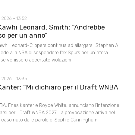
 2026 - 13:52
Kawhi Leonard, Smith: “Andrebbe
so per un anno”
awhi Leonard-Clippers continua ad allargarsi. Stephen A.
ede alla NBA di sospendere l’ex Spurs per un’intera
 se venissero accertate violazioni
 2026 - 13:35
anter: “Mi dichiaro per il Draft WNBA
BA, Enes Kanter e Royce White, annunciano l’intenzione
rarsi per il Draft WNBA 2027. La provocazione arriva nel
l caso nato dalle parole di Sophie Cunningham