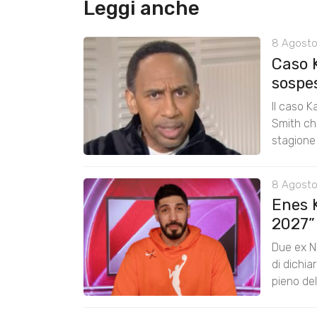
Leggi anche
8 Agosto
Caso 
sospe
Il caso K
Smith chi
stagione
8 Agosto
Enes K
2027”
Due ex N
di dichia
pieno de