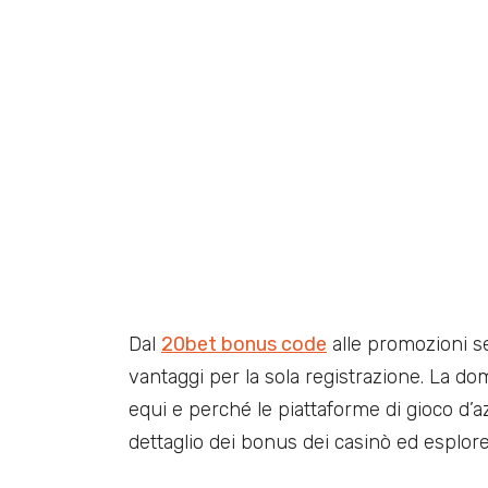
Dal
20bet bonus code
alle promozioni s
vantaggi per la sola registrazione. La 
equi e perché le piattaforme di gioco d’a
dettaglio dei bonus dei casinò ed esplore