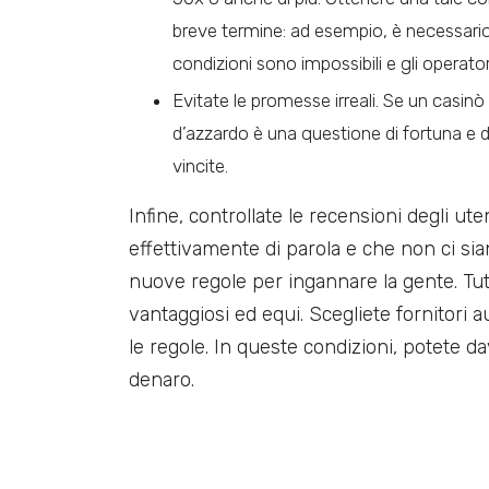
breve termine: ad esempio, è necessario
condizioni sono impossibili e gli operator
Evitate le promesse irreali. Se un casinò 
d’azzardo è una questione di fortuna e 
vincite.
Infine, controllate le recensioni degli ut
effettivamente di parola e che non ci siano
nuove regole per ingannare la gente. Tut
vantaggiosi ed equi. Scegliete fornitori 
le regole. In queste condizioni, potete 
denaro.