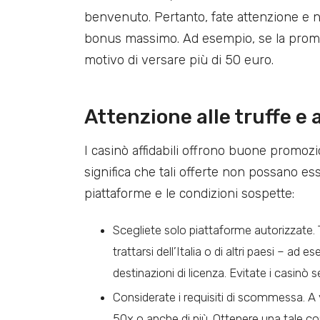
benvenuto. Pertanto, fate attenzione e non
bonus massimo. Ad esempio, se la promoz
motivo di versare più di 50 euro.
Attenzione alle truffe e a
I casinò affidabili offrono buone promoz
significa che tali offerte non possano es
piattaforme e le condizioni sospette:
Scegliete solo piattaforme autorizzate. T
trattarsi dell’Italia o di altri paesi –
destinazioni di licenza. Evitate i casinò 
Considerate i requisiti di scommessa. A
50x o anche di più. Ottenere una tale con