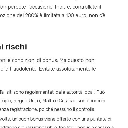
 perdete l’occasione. Inoltre, controllate il
ione del 200% è limitata a 100 euro, non c’è
i rischi
ioni e condizioni di bonus. Ma questo non
sere fraudolente. Evitate assolutamente le
ali siti sono regolamentati dalle autorità locali. Può
 ad esempio, Regno Unito, Malta e Curacao sono comuni
senza registrazione, poiché nessuno li controlla.
 volte, un buon bonus viene offerto con una puntata di
dizione è quasi impossibile. Inoltre, il bonus è spesso a