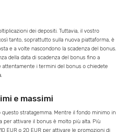
iplicazioni dei depositi. Tuttavia, il vostro
così tanto, soprattutto sulla nuova piattaforma, è
osta e a volte nascondono la scadenza del bonus.
za della data di scadenza del bonus fino a
 attentamente i termini del bonus o chiedete
.
nimi e massimi
no questo stratagemma. Mentre il fondo minimo in
 per attivare il bonus è molto più alta. Più
10 EUR o 20 EUR per attivare le promozioni di