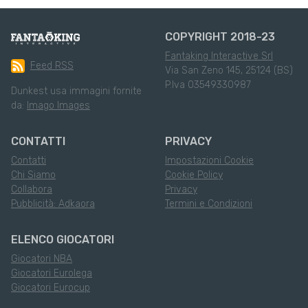
COPYRIGHT 2018-23
Fantaking Interactive Srl
Feed RSS
Via San Zeno 145, 25124 (BS)
P.Iva 03549330987
Dunkest usa immagini fornite
da:
Imago Images
CONTATTI
PRIVACY
Contatti
Impostazioni Cookie
Chi Siamo
Cookie Policy
Collabora
Privacy
Pubblicità: Adkaora
Termini e Condizioni
ELENCO GIOCATORI
Giocatori NBA
Giocatori Eurolega
Giocatori Eurocup