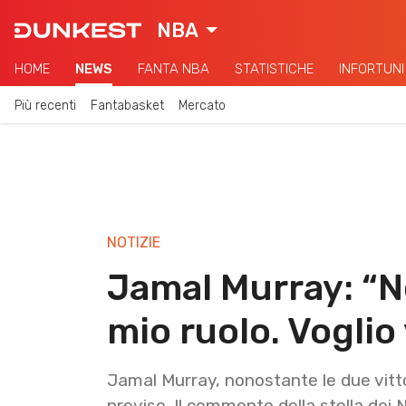
NBA
HOME
NEWS
FANTA NBA
STATISTICHE
INFORTUNI
Più recenti
Fantabasket
Mercato
NOTIZIE
Jamal Murray: “N
mio ruolo. Voglio
Jamal Murray, nonostante le due vitto
previso. Il commento della stella dei