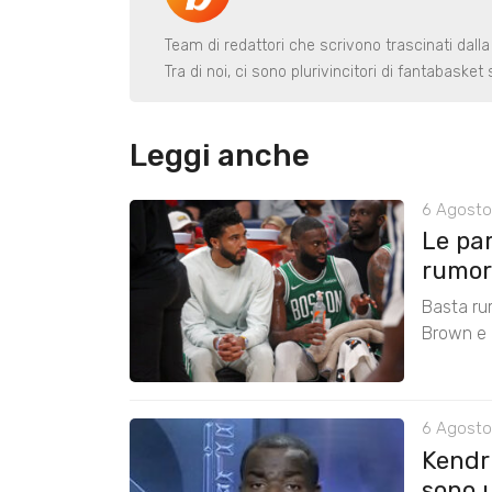
Team di redattori che scrivono trascinati dalla
Tra di noi, ci sono plurivincitori di fantabaske
Leggi anche
6 Agosto
Le pa
rumors
Basta ru
Brown e r
6 Agosto
Kendri
sono u