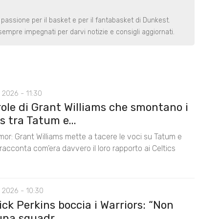
 passione per il basket e per il fantabasket di Dunkest.
t sempre impegnati per darvi notizie e consigli aggiornati.
 2026 - 11:30
role di Grant Williams che smontano i
 tra Tatum e...
mor: Grant Williams mette a tacere le voci su Tatum e
acconta com’era davvero il loro rapporto ai Celtics
 2026 - 10:30
ck Perkins boccia i Warriors: “Non
na squadr...