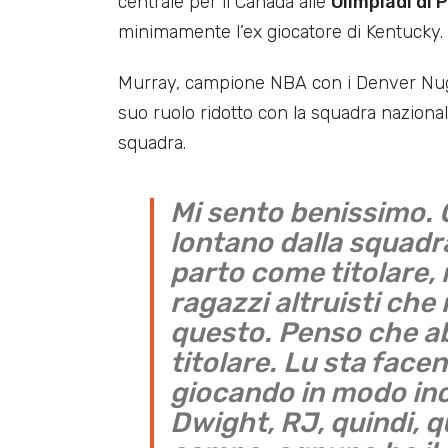
centrale per il Canada alle
Olimpiadi di 
minimamente l’ex giocatore di Kentucky.
Murray, campione NBA con i Denver Nug
suo ruolo ridotto con la squadra naziona
squadra.
Mi sento benissimo.
lontano dalla squadra
parto come titolare,
ragazzi altruisti che
questo. Penso che a
titolare. Lu sta facen
giocando in modo inc
Dwight, RJ, quindi, q