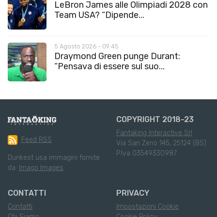
LeBron James alle Olimpiadi 2028 con
Team USA? “Dipende...
5 Agosto 2026 - 09:45
Draymond Green punge Durant:
“Pensava di essere sul suo...
COPYRIGHT 2018-23
Fantaking Interactive Srl
Feed RSS
Via San Zeno 145, 25124 (BS)
P.Iva 03549330987
Dunkest usa immagini fornite
da:
Imago Images
CONTATTI
PRIVACY
Contatti
Impostazioni Cookie
Chi Siamo
Cookie Policy