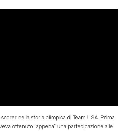
p scorer nella storia olimpica di Team USA. Prima
 aveva ottenuto “appena” una partecipazione alle