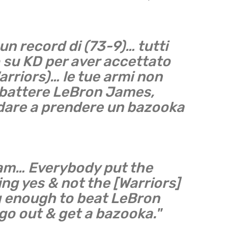
n record di (73-9)… tutti
o su KD per aver accettato
Warriors)… le tue armi non
r battere LeBron James,
ndare a prendere un bazooka
eam… Everybody put the
ing yes & not the [Warriors]
g enough to beat LeBron
go out & get a bazooka."