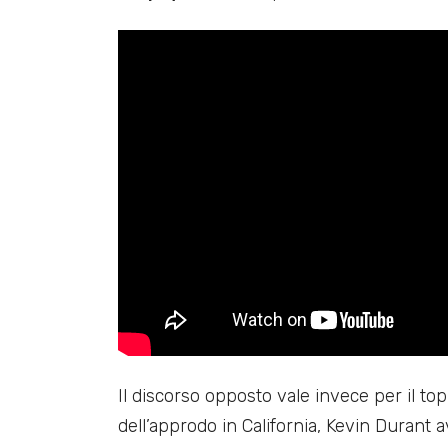
Il discorso opposto vale invece per il to
dell’approdo in California, Kevin Durant