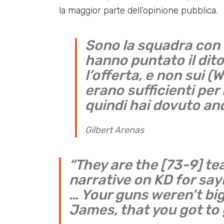
la maggior parte dell’opinione pubblica.
Sono la squadra con u
hanno puntato il dit
l’offerta, e non sui (
erano sufficienti pe
quindi hai dovuto a
Gilbert Arenas
“They are the [73-9] t
narrative on KD for say
… Your guns weren’t bi
James, that you got to 