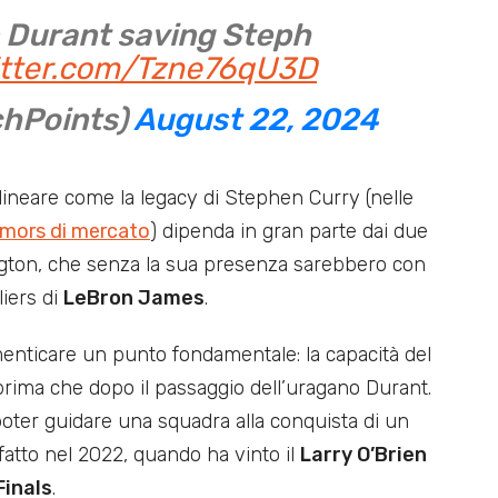
n Durant saving Steph
itter.com/Tzne76qU3D
chPoints)
August 22, 2024
lineare come la legacy di Stephen Curry (nelle
umors di mercato
) dipenda in gran parte dai due
hington, che senza la sua presenza sarebbero con
liers di
LeBron James
.
imenticare un punto fondamentale: la capacità del
prima che dopo il passaggio dell’uragano Durant.
poter guidare una squadra alla conquista di un
fatto nel 2022, quando ha vinto il
Larry O’Brien
Finals
.