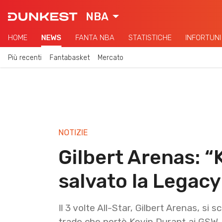
NBA
HOME
NEWS
FANTA NBA
STATISTICHE
INFORTUNI
Più recenti
Fantabasket
Mercato
NOTIZIE
Gilbert Arenas: “
salvato la Legacy
Il 3 volte All-Star, Gilbert Arenas, si 
trade che portò Kevin Durant ai GSW