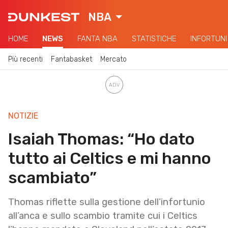
NBA
HOME
NEWS
FANTA NBA
STATISTICHE
INFORTUNI
Più recenti
Fantabasket
Mercato
NOTIZIE
Isaiah Thomas: “Ho dato
tutto ai Celtics e mi hanno
scambiato”
Thomas riflette sulla gestione dell’infortunio
all’anca e sullo scambio tramite cui i Celtics