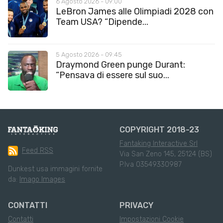
6 Agosto 2026 - 09:00
LeBron James alle Olimpiadi 2028 con
Team USA? “Dipende...
5 Agosto 2026 - 09:45
Draymond Green punge Durant:
“Pensava di essere sul suo...
COPYRIGHT 2018-23
Fantaking Interactive Srl
Feed RSS
Via San Zeno 145, 25124 (BS)
P.Iva 03549330987
Dunkest usa immagini fornite
da:
Imago Images
CONTATTI
PRIVACY
Contatti
Impostazioni Cookie