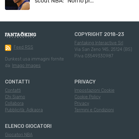
scout NBA: “Non lo pr...
COPYRIGHT 2018-23
Fantaking Interactive Srl
Feed RSS
Via San Zeno 145, 25124 (BS)
P.Iva 03549330987
Dunkest usa immagini fornite
da:
Imago Images
CONTATTI
PRIVACY
Contatti
Impostazioni Cookie
Chi Siamo
Cookie Policy
Collabora
Privacy
Pubblicità: Adkaora
Termini e Condizioni
ELENCO GIOCATORI
Giocatori NBA