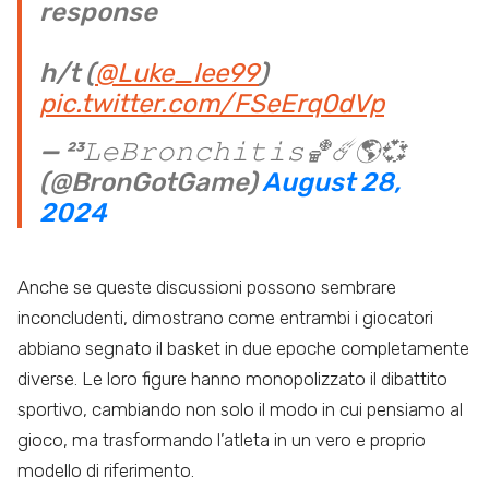
response
h/t (
@Luke_lee99
)
pic.twitter.com/FSeErq0dVp
— ²³𝙻𝚎𝙱𝚛𝚘𝚗𝚌𝚑𝚒𝚝𝚒𝚜🏀☄️🌎💞
(@BronGotGame)
August 28,
2024
Anche se queste discussioni possono sembrare
inconcludenti, dimostrano come entrambi i giocatori
abbiano segnato il basket in due epoche completamente
diverse. Le loro figure hanno monopolizzato il dibattito
sportivo, cambiando non solo il modo in cui pensiamo al
gioco, ma trasformando l’atleta in un vero e proprio
modello di riferimento.