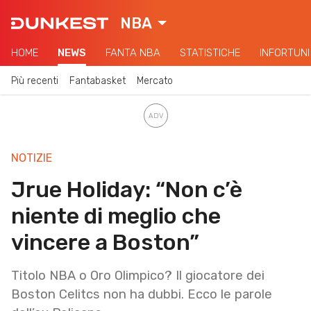
NBA
HOME
NEWS
FANTA NBA
STATISTICHE
INFORTUNI
Più recenti
Fantabasket
Mercato
NOTIZIE
Jrue Holiday: “Non c’è
niente di meglio che
vincere a Boston”
Titolo NBA o Oro Olimpico? Il giocatore dei
Boston Celitcs non ha dubbi. Ecco le parole