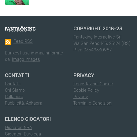
COPYRIGHT 2018-23
Fantaking Interactive Srl
Feed RSS
Via San Zeno 145, 25124 (BS)
P.Iva 03549330987
Dunkest usa immagini fornite
da:
Imago Images
CONTATTI
PRIVACY
Contatti
Impostazioni Cookie
Chi Siamo
Cookie Policy
Collabora
Privacy
Pubblicità: Adkaora
Termini e Condizioni
ELENCO GIOCATORI
Giocatori NBA
Giocatori Eurolega