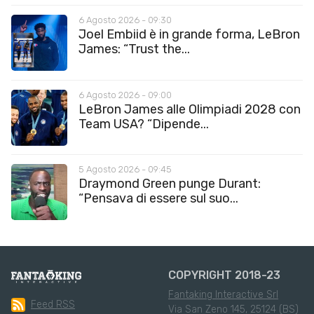
6 Agosto 2026 - 09:30
Joel Embiid è in grande forma, LeBron
James: “Trust the...
6 Agosto 2026 - 09:00
LeBron James alle Olimpiadi 2028 con
Team USA? “Dipende...
5 Agosto 2026 - 09:45
Draymond Green punge Durant:
“Pensava di essere sul suo...
COPYRIGHT 2018-23
Fantaking Interactive Srl
Feed RSS
Via San Zeno 145, 25124 (BS)