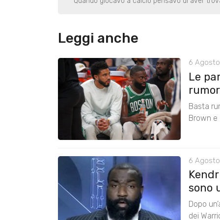
Quando giocavo a calcio pensavo di aver trovat
Leggi anche
6 Agosto
Le pa
rumors
Basta ru
Brown e r
6 Agosto
Kendri
sono u
Dopo un’a
dei Warr