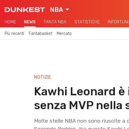
NBA
HOME
NEWS
FANTA NBA
STATISTICHE
INFORTUNI
Più recenti
Fantabasket
Mercato
NOTIZIE
Kawhi Leonard è i
senza MVP nella 
Molte stelle NBA non sono riuscite a 
Secondo Perkins, tra queste Kawhi Le