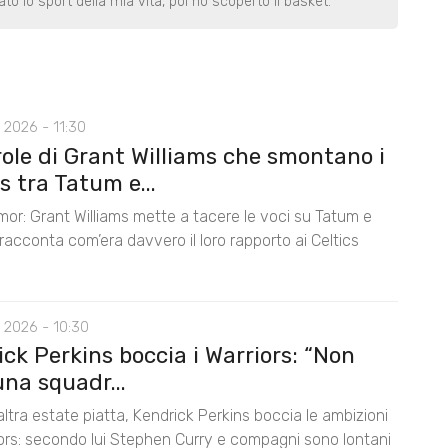
o lo sport della mia vita, poi ho scoperto il basket.
 2026 - 11:30
role di Grant Williams che smontano i
 tra Tatum e...
mor: Grant Williams mette a tacere le voci su Tatum e
acconta com’era davvero il loro rapporto ai Celtics
 2026 - 10:30
ck Perkins boccia i Warriors: “Non
na squadr...
ltra estate piatta, Kendrick Perkins boccia le ambizioni
iors: secondo lui Stephen Curry e compagni sono lontani