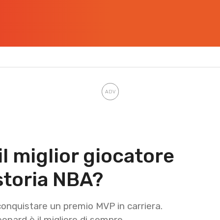
l miglior giocatore
storia NBA?
conquistare un premio MVP in carriera.
onard è il migliore di sempre