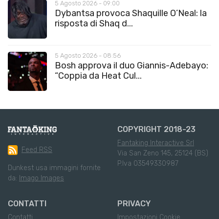
5 Agosto 2026 - 09:00
Dybantsa provoca Shaquille O’Neal: la
risposta di Shaq d...
5 Agosto 2026 - 08:56
Bosh approva il duo Giannis-Adebayo:
“Coppia da Heat Cul...
COPYRIGHT 2018-23
Fantaking Interactive Srl
Feed RSS
Via San Zeno 145, 25124 (BS)
P.Iva 03549330987
Dunkest usa immagini fornite
da:
Imago Images
CONTATTI
PRIVACY
Contatti
Impostazioni Cookie