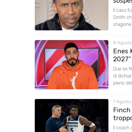
sospe
Il caso K
Smith chi
stagione
8 Agosto
Enes K
2027”
Due ex N
di dichia
pieno de
7 Agosto 
Finch
tropp
Il coach