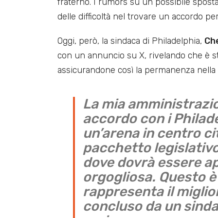
fraterno. I rumors su un possibile spo
delle difficoltà nel trovare un accordo p
Oggi, però, la sindaca di Philadelphia,
Che
con un annuncio su X, rivelando che è st
assicurandone così la permanenza nella c
La mia amministrazi
accordo con i Philad
un’arena in centro ci
pacchetto legislativo
dove dovrà essere ap
orgogliosa. Questo è
rappresenta il migli
concluso da un sindac