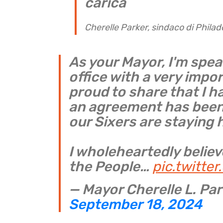
carica
Cherelle Parker, sindaco di Philad
As your Mayor, I'm spea
office with a very imp
proud to share that I 
an agreement has been
our Sixers are staying
I wholeheartedly believe
the People…
pic.twitte
— Mayor Cherelle L. Pa
September 18, 2024