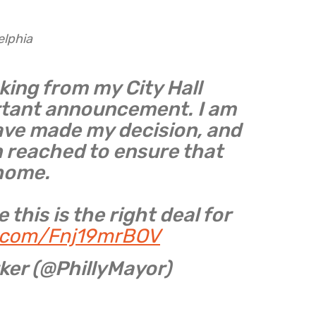
elphia
king from my City Hall
ortant announcement. I am
have made my decision, and
 reached to ensure that
 home.
 this is the right deal for
r.com/Fnj19mrBOV
rker (@PhillyMayor)