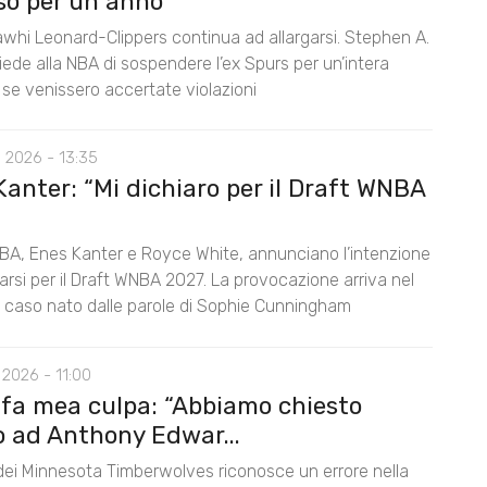
so per un anno”
awhi Leonard-Clippers continua ad allargarsi. Stephen A.
ede alla NBA di sospendere l’ex Spurs per un’intera
 se venissero accertate violazioni
 2026 - 13:35
anter: “Mi dichiaro per il Draft WNBA
BA, Enes Kanter e Royce White, annunciano l’intenzione
rarsi per il Draft WNBA 2027. La provocazione arriva nel
l caso nato dalle parole di Sophie Cunningham
2026 - 11:00
 fa mea culpa: “Abbiamo chiesto
o ad Anthony Edwar...
 dei Minnesota Timberwolves riconosce un errore nella