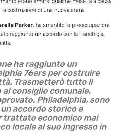
stamento erano emersi qualche mese fa a causa
er la costruzione di una nuova arena.
relle Parker
, ha smentito le preoccupazioni
ato raggiunto un accordo con la franchigia,
ittà.
one ha raggiunto un
elphia 76ers per costruire
ttà. Trasmetterò tutto il
 al consiglio comunale,
provato. Philadelphia, sono
 un accordo storico e
or trattato economico mai
o locale al suo ingresso in