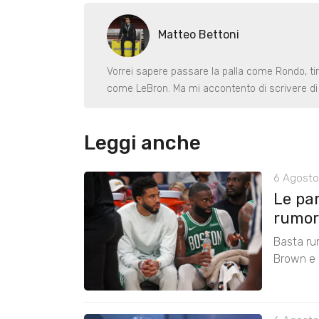
Matteo Bettoni
Vorrei sapere passare la palla come Rondo, ti
come LeBron. Ma mi accontento di scrivere di 
Leggi anche
6 Agosto
Le pa
rumors
Basta ru
Brown e r