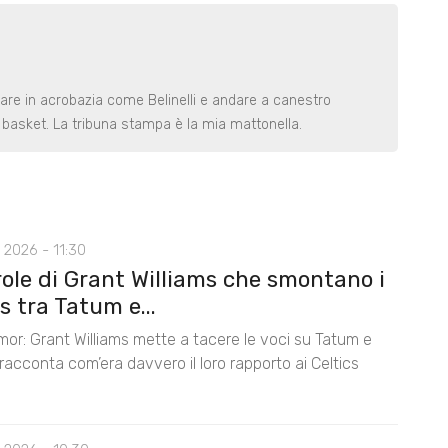
rare in acrobazia come Belinelli e andare a canestro
basket. La tribuna stampa è la mia mattonella.
 2026 - 11:30
role di Grant Williams che smontano i
 tra Tatum e...
mor: Grant Williams mette a tacere le voci su Tatum e
acconta com’era davvero il loro rapporto ai Celtics