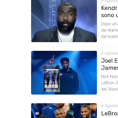
6 Agosto
Kendri
sono u
Dopo un’a
dei Warr
dal livel
6 Agosto
Joel 
James:
Nick Nurs
LeBron J
dei 76er
6 Agosto
LeBro