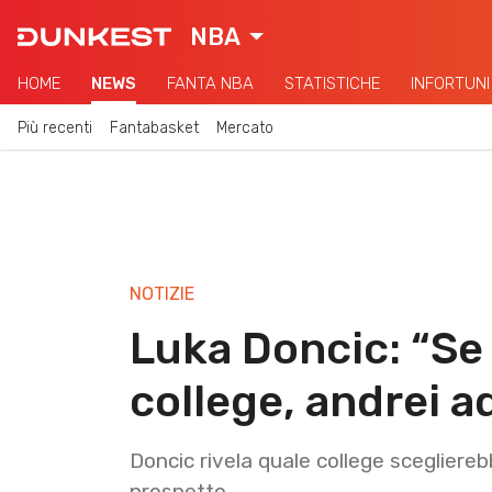
NBA
HOME
NEWS
FANTA NBA
STATISTICHE
INFORTUNI
Più recenti
Fantabasket
Mercato
NOTIZIE
Luka Doncic: “Se
college, andrei a
Doncic rivela quale college sceglier
prospetto