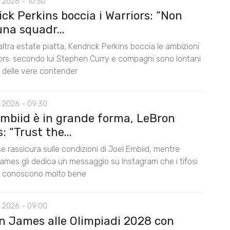
 2026 - 10:30
ck Perkins boccia i Warriors: “Non
na squadr...
ltra estate piatta, Kendrick Perkins boccia le ambizioni
iors: secondo lui Stephen Curry e compagni sono lontani
lo delle vere contender
 2026 - 09:30
Embiid è in grande forma, LeBron
 “Trust the...
e rassicura sulle condizioni di Joel Embiid, mentre
ames gli dedica un messaggio su Instagram che i tifosi
s conoscono molto bene
 2026 - 09:00
n James alle Olimpiadi 2028 con