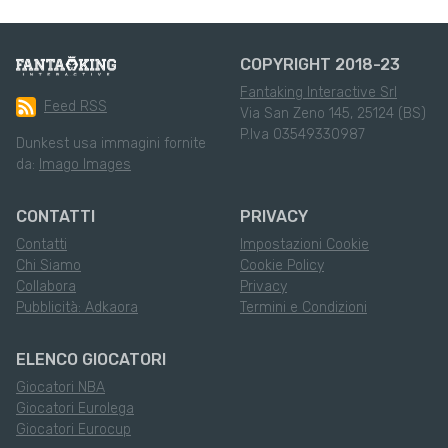
COPYRIGHT 2018-23
Fantaking Interactive Srl
Feed RSS
Via San Zeno 145, 25124 (BS)
P.Iva 03549330987
Dunkest usa immagini fornite
da:
Imago Images
CONTATTI
PRIVACY
Contatti
Impostazioni Cookie
Chi Siamo
Cookie Policy
Collabora
Privacy
Pubblicità: Adkaora
Termini e Condizioni
ELENCO GIOCATORI
Giocatori NBA
Giocatori Eurolega
Giocatori Eurocup