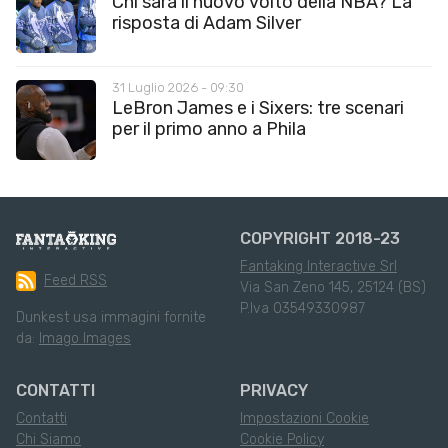
Chi sarà il nuovo volto della NBA? La
risposta di Adam Silver
31 Luglio 2026 - 09:30
LeBron James e i Sixers: tre scenari
per il primo anno a Phila
COPYRIGHT 2018-23
Fantaking Interactive Srl
Feed RSS
Via San Zeno 145, 25124 (BS)
P.Iva 03549330987
Dunkest usa immagini fornite
da:
Imago Images
CONTATTI
PRIVACY
Contatti
Impostazioni Cookie
Chi Siamo
Cookie Policy