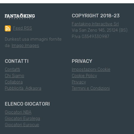
COPYRIGHT 2018-23
Fantaking Interactive Srl
Feed RSS
Via San Zeno 145, 25124 (BS)
P.Iva 03549330987
Dunkest usa immagini fornite
da:
Imago Images
CONTATTI
PRIVACY
Contatti
Impostazioni Cookie
Chi Siamo
Cookie Policy
Collabora
Privacy
Pubblicità: Adkaora
Termini e Condizioni
ELENCO GIOCATORI
Giocatori NBA
Giocatori Eurolega
Giocatori Eurocup