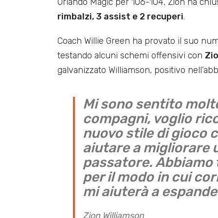
Orlando Magic per 106-104, Zion ha chius
rimbalzi, 3 assist e 2 recuperi
.
Coach Willie Green ha provato il suo nu
testando alcuni schemi offensivi con
Zio
galvanizzato Williamson, positivo nell’ab
Mi sono sentito molt
compagni, voglio rico
nuovo stile di gioco
aiutare a migliorare
passatore. Abbiamo t
per il modo in cui co
mi aiuterà a espander
Zion Williamson