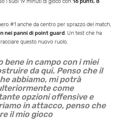
o i suoi 19 minuti di gioco con
16 punti, 8
mero #1 anche da centro per sprazzo del match,
n nei panni di point guard
. Un test che ha
bracciare questo nuovo ruolo.
o bene in campo con i miei
struire da qui. Penso che il
 che abbiamo, mi potrà
 ulteriormente come
ante opzioni offensive e
rriamo in attacco, penso che
e il mio gioco