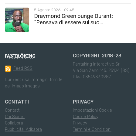
5 Agosto 2026 - 09:45
Draymond Green punge Durant:
“Pensava di essere sul suo...
COPYRIGHT 2018-23
Fantaking Interactive Srl
Feed RSS
Via San Zeno 145, 25124 (BS)
P.Iva 03549330987
Dunkest usa immagini fornite
da:
Imago Images
CONTATTI
PRIVACY
Contatti
Impostazioni Cookie
Chi Siamo
Cookie Policy
Collabora
Privacy
Pubblicità: Adkaora
Termini e Condizioni