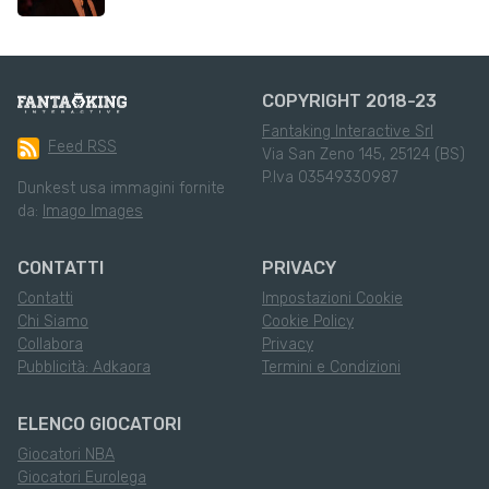
COPYRIGHT 2018-23
Fantaking Interactive Srl
Feed RSS
Via San Zeno 145, 25124 (BS)
P.Iva 03549330987
Dunkest usa immagini fornite
da:
Imago Images
CONTATTI
PRIVACY
Contatti
Impostazioni Cookie
Chi Siamo
Cookie Policy
Collabora
Privacy
Pubblicità: Adkaora
Termini e Condizioni
ELENCO GIOCATORI
Giocatori NBA
Giocatori Eurolega