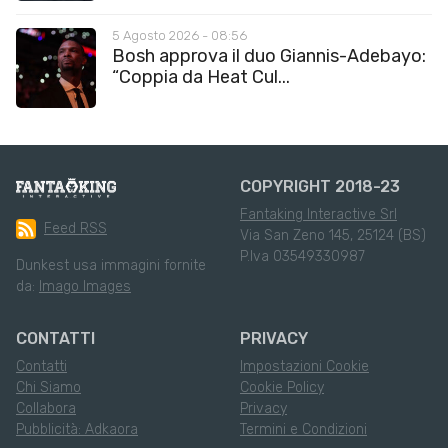
5 Agosto 2026 - 08:56
Bosh approva il duo Giannis-Adebayo:
“Coppia da Heat Cul...
COPYRIGHT 2018-23
Fantaking Interactive Srl
Feed RSS
Via San Zeno 145, 25124 (BS)
P.Iva 03549330987
Dunkest usa immagini fornite
da:
Imago Images
CONTATTI
PRIVACY
Contatti
Impostazioni Cookie
Chi Siamo
Cookie Policy
Collabora
Privacy
Pubblicità: Adkaora
Termini e Condizioni