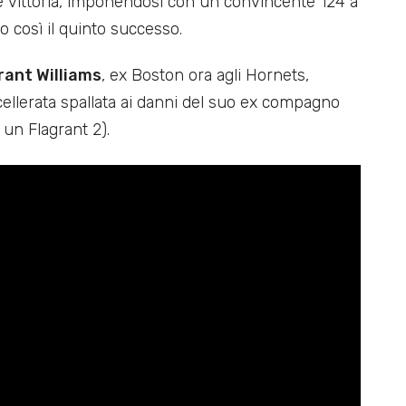
 vittoria, imponendosi con un convincente 124 a
 così il quinto successo.
rant Williams
, ex Boston ora agli Hornets,
scellerata spallata ai danni del suo ex compagno
n un Flagrant 2).