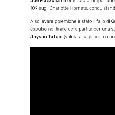
Joe Mazzulla
ha ottenuto un’importante
109 sugli Charlotte Hornets, conquistando
A sollevare polemiche è stato il fallo di
G
espulso nel finale della partita per una 
Jayson Tatum
(valutata dagli arbitri co