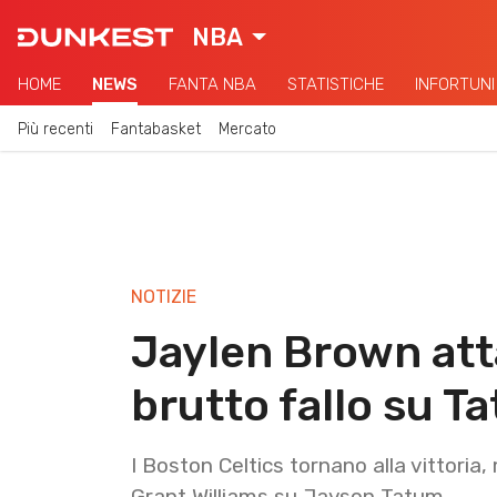
NBA
HOME
NEWS
FANTA NBA
STATISTICHE
INFORTUNI
Più recenti
Fantabasket
Mercato
NOTIZIE
Jaylen Brown att
brutto fallo su T
I Boston Celtics tornano alla vittoria,
Grant Williams su Jayson Tatum