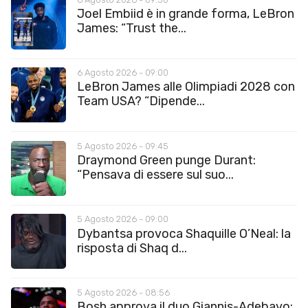
Joel Embiid è in grande forma, LeBron
James: “Trust the...
6 Agosto 2026 - 09:00
LeBron James alle Olimpiadi 2028 con
Team USA? “Dipende...
5 Agosto 2026 - 09:45
Draymond Green punge Durant:
“Pensava di essere sul suo...
5 Agosto 2026 - 09:00
Dybantsa provoca Shaquille O’Neal: la
risposta di Shaq d...
5 Agosto 2026 - 08:56
Bosh approva il duo Giannis-Adebayo: