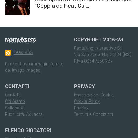
“Coppia da Heat Cul...
COPYRIGHT 2018-23
Fantaking Interactive Srl
Feed RSS
Via San Zeno 145, 25124 (BS)
P.Iva 03549330987
Dunkest usa immagini fornite
da:
Imago Images
CONTATTI
PRIVACY
Contatti
Impostazioni Cookie
Chi Siamo
Cookie Policy
Collabora
Privacy
Pubblicità: Adkaora
Termini e Condizioni
ELENCO GIOCATORI