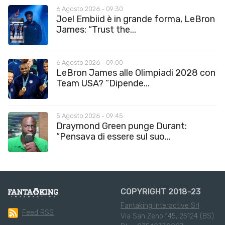
6 Agosto 2026 - 09:30
Joel Embiid è in grande forma, LeBron
James: “Trust the...
6 Agosto 2026 - 09:00
LeBron James alle Olimpiadi 2028 con
Team USA? “Dipende...
5 Agosto 2026 - 09:45
Draymond Green punge Durant:
“Pensava di essere sul suo...
COPYRIGHT 2018-23
Fantaking Interactive Srl
Feed RSS
Via San Zeno 145, 25124 (BS)