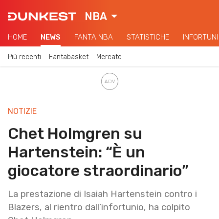
NBA
HOME
NEWS
FANTA NBA
STATISTICHE
INFORTUNI
Più recenti
Fantabasket
Mercato
NOTIZIE
Chet Holmgren su
Hartenstein: “È un
giocatore straordinario”
La prestazione di Isaiah Hartenstein contro i
Blazers, al rientro dall’infortunio, ha colpito