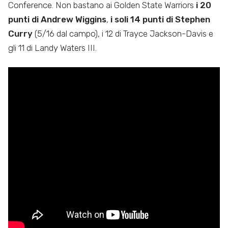
Conference. Non bastano ai Golden State Warriors
i 20
punti di Andrew Wiggins
,
i soli 14 punti di Stephen
Curry
(5/16 dal campo), i 12 di Trayce Jackson-Davis e
gli 11 di Landy Waters III.