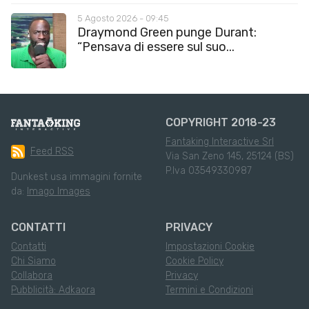
5 Agosto 2026 - 09:45
Draymond Green punge Durant:
“Pensava di essere sul suo...
COPYRIGHT 2018-23
Fantaking Interactive Srl
Feed RSS
Via San Zeno 145, 25124 (BS)
P.Iva 03549330987
Dunkest usa immagini fornite
da:
Imago Images
CONTATTI
PRIVACY
Contatti
Impostazioni Cookie
Chi Siamo
Cookie Policy
Collabora
Privacy
Pubblicità: Adkaora
Termini e Condizioni