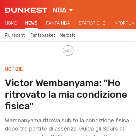
NBA
HOME
NEWS
FANTA NBA
STATISTICHE
INFORTUNI
Più recenti
Fantabasket
Mercato
NOTIZIE
Victor Wembanyama: “Ho
ritrovato la mia condizione
fisica”
Wembanyama ritrova subito la condizione fisica
dopo tre partite di assenza. Guida gli Spurs al