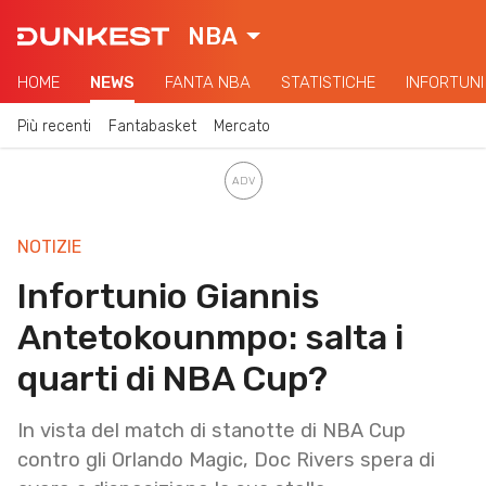
NBA
HOME
NEWS
FANTA NBA
STATISTICHE
INFORTUNI
Più recenti
Fantabasket
Mercato
NOTIZIE
Infortunio Giannis
Antetokounmpo: salta i
quarti di NBA Cup?
In vista del match di stanotte di NBA Cup
contro gli Orlando Magic, Doc Rivers spera di