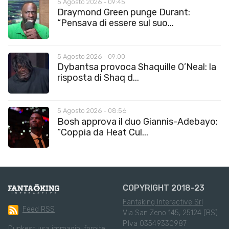
5 Agosto 2026 - 09:45
Draymond Green punge Durant:
“Pensava di essere sul suo...
5 Agosto 2026 - 09:00
Dybantsa provoca Shaquille O’Neal: la
risposta di Shaq d...
5 Agosto 2026 - 08:56
Bosh approva il duo Giannis-Adebayo:
“Coppia da Heat Cul...
COPYRIGHT 2018-23
Fantaking Interactive Srl
Feed RSS
Via San Zeno 145, 25124 (BS)
P.Iva 03549330987
Dunkest usa immagini fornite