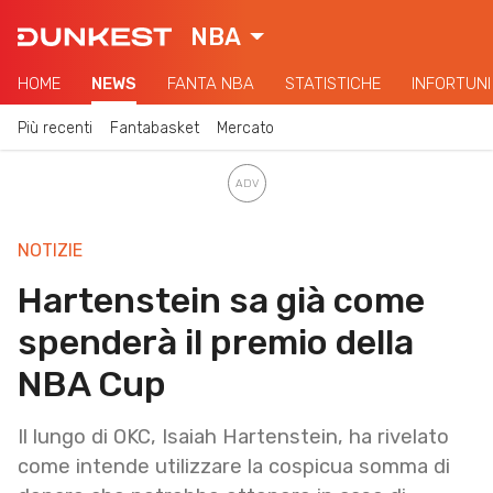
NBA
HOME
NEWS
FANTA NBA
STATISTICHE
INFORTUNI
Più recenti
Fantabasket
Mercato
NOTIZIE
Hartenstein sa già come
spenderà il premio della
NBA Cup
Il lungo di OKC, Isaiah Hartenstein, ha rivelato
come intende utilizzare la cospicua somma di