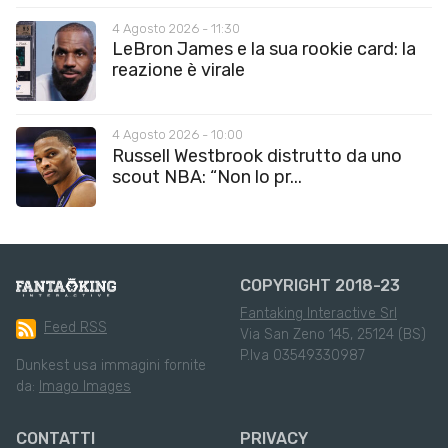
4 Agosto 2026 - 11:30
LeBron James e la sua rookie card: la
reazione è virale
4 Agosto 2026 - 10:00
Russell Westbrook distrutto da uno
scout NBA: “Non lo pr...
COPYRIGHT 2018-23
Fantaking Interactive Srl
Feed RSS
Via San Zeno 145, 25124 (BS)
P.Iva 03549330987
Dunkest usa immagini fornite
da:
Imago Images
CONTATTI
PRIVACY